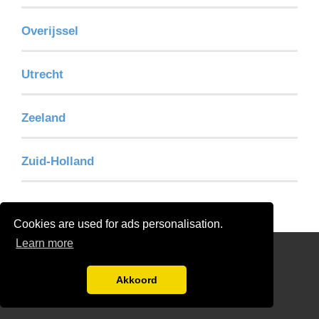
Overijssel
Utrecht
Zeeland
Zuid-Holland
Cookies are used for ads personalisation.
Learn more
Gratis elektricien Offertes Vergelijken
FAQ
Akkoord
Disclaimer