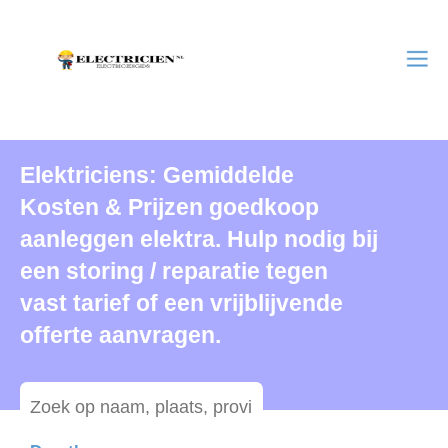
Elektriciens: Gemiddelde
Kosten & Prijzen goedkoop
aanleggen elektra. Hulp nodig bij
een storing / reparatie tegen
vast tarief of een vrijblijvende
offerte aanvragen.