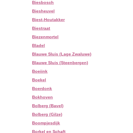
Biesbosch
Biesheuvel
Biest-Houtakker
Biestraat
Biezenmortel
Bladel
Blauwe Sluis (Lage Zwaluwe)
Blauwe Sluis (Steenbergen)
Boeiink
Boekel
Boerdonk
Bokhoven
Bolberg (Bavel)
Bolberg (Gilze)
Boompjesdijk
Borkel en Schaft