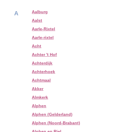
Aalburg
A
Aalst
Aarle-Rixtel
Aarle-rixtel
Acht
Achter 't Hof
Achterdijk
Achterhoek
Achtmaal
Akker
Almkerk
Alphen
Alphen (Gelderland)
Alphen (Noord-Brabant)
Alphen en Riel