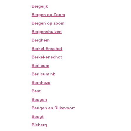
Bergeijk
Bergen op Zoom
Bergen op zoom
Bergenshuizen
Berghem
Berkel-Enschot
Berkel-enschot
Berlicum
Berlicum nb
Bernheze
Best
Beugen
Beugen en Rijkevoort
Beugt
Bieberg