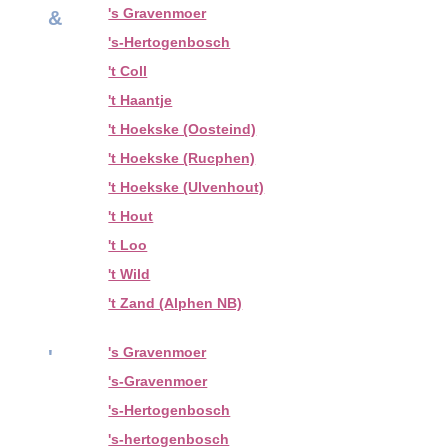
's Gravenmoer
&
's-Hertogenbosch
't Coll
't Haantje
't Hoekske (Oosteind)
't Hoekske (Rucphen)
't Hoekske (Ulvenhout)
't Hout
't Loo
't Wild
't Zand (Alphen NB)
's Gravenmoer
'
's-Gravenmoer
's-Hertogenbosch
's-hertogenbosch