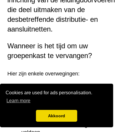
die deel uitmaken van de
desbetreffende distributie- en
aansluitnetten.
Wanneer is het tijd om uw
groepenkast te vervangen?
Hier zijn enkele overwegingen:
Verouderde groepenkast.
Cookies are used for ads personalisation.
Onjuiste verdeling van de groepen.
Learn more
Onvoldoende groepen.
Te kleine stoppenkast.
Akkoord
Verplaatsing van de groepenkast.
Noodzaak om aan de huidige eisen te