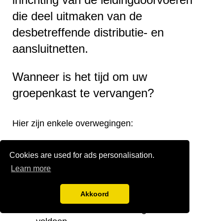
die deel uitmaken van de
desbetreffende distributie- en
aansluitnetten.
Wanneer is het tijd om uw
groepenkast te vervangen?
Hier zijn enkele overwegingen:
Verouderde groepenkast.
Cookies are used for ads personalisation.
Onjuiste verdeling van de groepen.
Learn more
Onvoldoende groepen.
Te kleine stoppenkast.
Akkoord
Verplaatsing van de groepenkast.
Noodzaak om aan de huidige eisen te