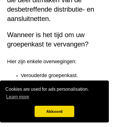
desbetreffende distributie- en
aansluitnetten.
Wanneer is het tijd om uw
groepenkast te vervangen?
Hier zijn enkele overwegingen:
Verouderde groepenkast.
Onjuiste verdeling van de groepen.
Cookies are used for ads personalisation.
Onvoldoende groepen.
Te kleine stoppenkast.
Learn more
Verplaatsing van de groepenkast.
Noodzaak om aan de huidige eisen te
Akkoord
voldoen.