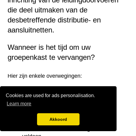
die deel uitmaken van de
desbetreffende distributie- en
aansluitnetten.
Wanneer is het tijd om uw
groepenkast te vervangen?
Hier zijn enkele overwegingen:
Verouderde groepenkast.
Cookies are used for ads personalisation.
Onjuiste verdeling van de groepen.
Learn more
Onvoldoende groepen.
Te kleine stoppenkast.
Akkoord
Verplaatsing van de groepenkast.
Noodzaak om aan de huidige eisen te