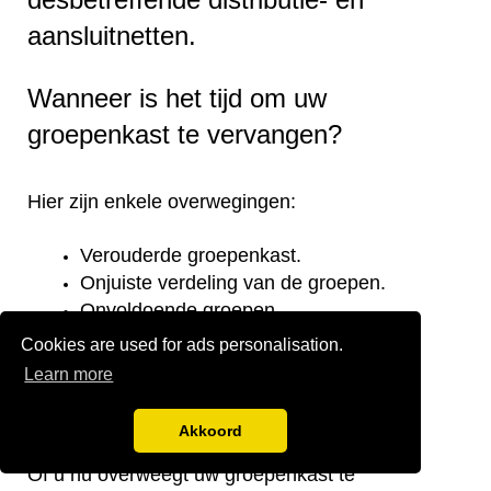
aansluitnetten.
Wanneer is het tijd om uw
groepenkast te vervangen?
Hier zijn enkele overwegingen:
Verouderde groepenkast.
Onjuiste verdeling van de groepen.
Onvoldoende groepen.
Te kleine stoppenkast.
Cookies are used for ads personalisation.
Verplaatsing van de groepenkast.
Learn more
Noodzaak om aan de huidige eisen te
voldoen.
Akkoord
Of u nu overweegt uw groepenkast te