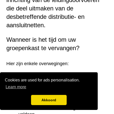
die deel uitmaken van de
desbetreffende distributie- en
aansluitnetten.
Wanneer is het tijd om uw
groepenkast te vervangen?
Hier zijn enkele overwegingen:
Verouderde groepenkast.
Cookies are used for ads personalisation.
Onjuiste verdeling van de groepen.
Learn more
Onvoldoende groepen.
Te kleine stoppenkast.
Akkoord
Verplaatsing van de groepenkast.
Noodzaak om aan de huidige eisen te