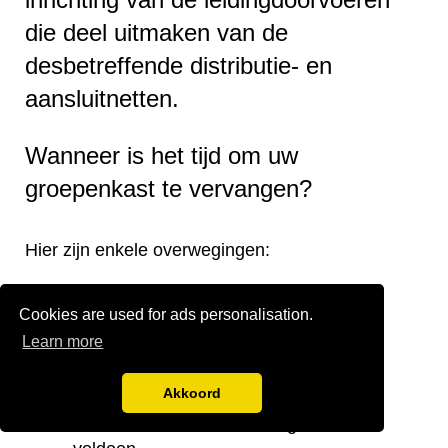
die deel uitmaken van de
desbetreffende distributie- en
aansluitnetten.
Wanneer is het tijd om uw
groepenkast te vervangen?
Hier zijn enkele overwegingen:
Verouderde groepenkast.
Cookies are used for ads personalisation.
Onjuiste verdeling van de groepen.
Learn more
Onvoldoende groepen.
Te kleine stoppenkast.
Akkoord
Verplaatsing van de groepenkast.
Noodzaak om aan de huidige eisen te