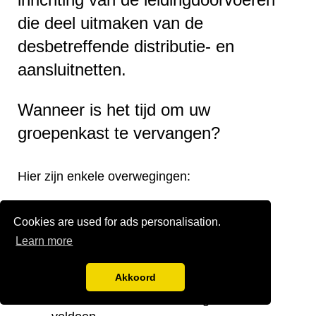
die deel uitmaken van de
desbetreffende distributie- en
aansluitnetten.
Wanneer is het tijd om uw
groepenkast te vervangen?
Hier zijn enkele overwegingen:
Verouderde groepenkast.
Cookies are used for ads personalisation.
Onjuiste verdeling van de groepen.
Learn more
Onvoldoende groepen.
Te kleine stoppenkast.
Akkoord
Verplaatsing van de groepenkast.
Noodzaak om aan de huidige eisen te