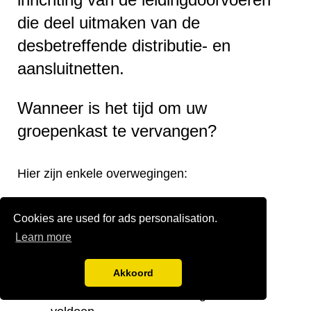
die deel uitmaken van de
desbetreffende distributie- en
aansluitnetten.
Wanneer is het tijd om uw
groepenkast te vervangen?
Hier zijn enkele overwegingen:
Verouderde groepenkast.
Cookies are used for ads personalisation.
Onjuiste verdeling van de groepen.
Learn more
Onvoldoende groepen.
Te kleine stoppenkast.
Akkoord
Verplaatsing van de groepenkast.
Noodzaak om aan de huidige eisen te